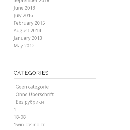
September 2018
June 2018
July 2016
February 2015
August 2014
January 2013
May 2012
CATEGORIES
! Geen categorie
! Ohne Überschrift
! Без рубрики
1
18-08
1win-casino-tr