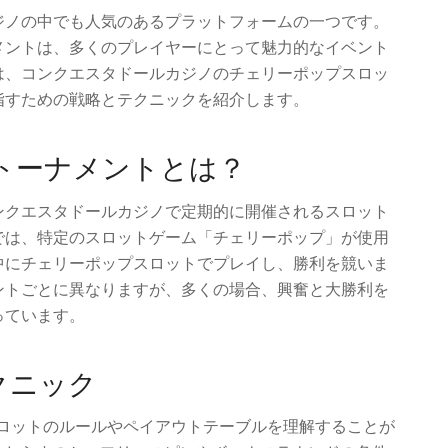
ジノの中でも人気のあるプラットフォームの一つです。
メントは、多くのプレイヤーにとって魅力的なイベント
は、コンクエスタドールカジノのチェリーポップスロッ
指すための戦略とテクニックを紹介します。
トーナメントとは？
ンクエスタドールカジノで定期的に開催されるスロット
では、特定のスロットゲーム「チェリーポップ」が使用
中にチェリーポップスロットでプレイし、勝利を競いま
ントごとに異なりますが、多くの場合、興奮と大勝利を
っています。
クニック
スロットのルールやペイアウトテーブルを理解することが