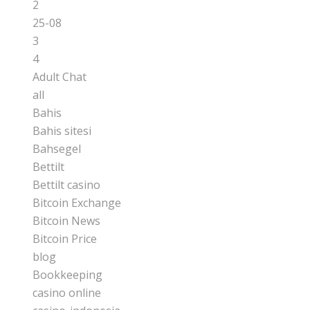
2
25-08
3
4
Adult Chat
all
Bahis
Bahis sitesi
Bahsegel
Bettilt
Bettilt casino
Bitcoin Exchange
Bitcoin News
Bitcoin Price
blog
Bookkeeping
casino online