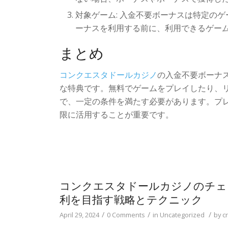
対象ゲーム: 入金不要ボーナスは特定の
ーナスを利用する前に、利用できるゲー
まとめ
コンクエスタドールカジノ
の入金不要ボーナ
な特典です。無料でゲームをプレイしたり、
で、一定の条件を満たす必要があります。プ
限に活用することが重要です。
コンクエスタドールカジノのチェ
利を目指す戦略とテクニック
/
/
/
April 29, 2024
0 Comments
in
Uncategorized
by
c