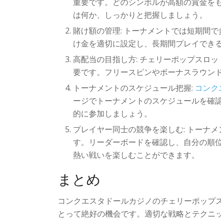
重要です。どのシンボルが高額の賞金を
は何か、しっかりと把握しましょう。
賭け額の管理: トーナメントでは短期間
け金を適切に設定し、長期間プレイでき
高配当の目指し方: チェリーポップスロ
要です。フリースピンやボーナスラウン
トーナメントのスケジュール把握:
コンク
ージでトーナメントのスケジュールを確
的に参加しましょう。
プレイヤー同士の競争を楽しむ: トーナ
す。リーダーボードを確認し、自分の順
熱い戦いを楽しむことができます。
まとめ
コンクエスタドールカジノのチェリーポップ
とって絶好の機会です。適切な戦略とテクニ