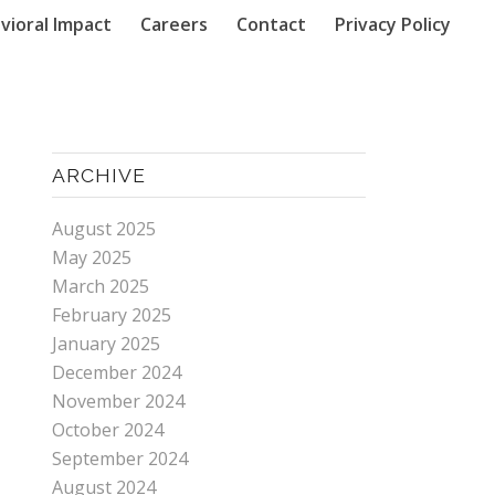
vioral Impact
Careers
Contact
Privacy Policy
ARCHIVE
August 2025
May 2025
March 2025
February 2025
January 2025
December 2024
November 2024
October 2024
September 2024
August 2024