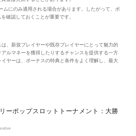
ゲームにのみ適用される場合があります。したがって、ボ
ムを確認しておくことが重要です。
スは、新規プレイヤーや既存プレイヤーにとって魅力的
リアルマネーを獲得したりするチャンスを提供する一方
レイヤーは、ボーナスの特典と条件をよく理解し、最大
リーポップスロットトーナメント：大勝
reative