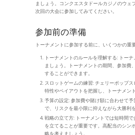
ましょう。コンクエスタドールカジノのウェ
次回の大会に参加してみてください。
参加前の準備
トーナメントに参加する前に、いくつかの重
トーナメントのルールを理解する: トー
ましょう。トーナメントの期間、参加費
することができます。
スロットゲームの練習: チェリーポップ
特性やペイアウトを把握し、トーナメン
予算の設定: 参加費や賭け額に合わせて
で、リスクを最小限に抑えながら大勝利
戦略の立て方: トーナメントでは短時間
を立てることが重要です。高配当のシン
略を考えましょう。