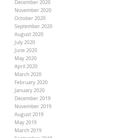
December 2020
November 2020
October 2020
September 2020
August 2020
July 2020
June 2020
May 2020
April 2020
March 2020
February 2020
January 2020
December 2019
November 2019
August 2019
May 2019
March 2019