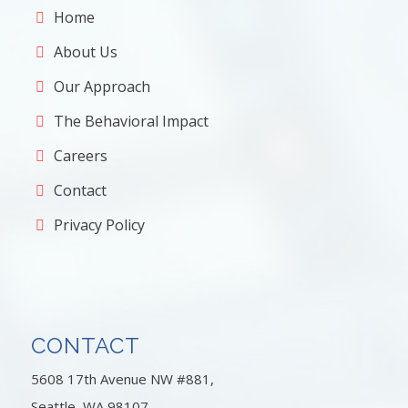
Home
About Us
Our Approach
The Behavioral Impact
Careers
Contact
Privacy Policy
CONTACT
5608 17th Avenue NW #881,
Seattle, WA 98107