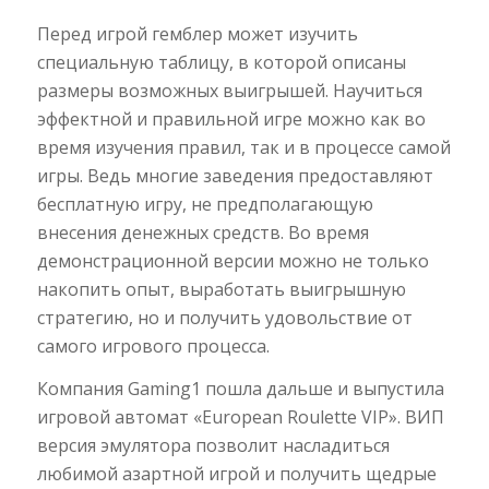
Перед игрой гемблер может изучить
специальную таблицу, в которой описаны
размеры возможных выигрышей. Научиться
эффектной и правильной игре можно как во
время изучения правил, так и в процессе самой
игры. Ведь многие заведения предоставляют
бесплатную игру, не предполагающую
внесения денежных средств. Во время
демонстрационной версии можно не только
накопить опыт, выработать выигрышную
стратегию, но и получить удовольствие от
самого игрового процесса.
Компания Gaming1 пошла дальше и выпустила
игровой автомат «European Roulette VIP». ВИП
версия эмулятора позволит насладиться
любимой азартной игрой и получить щедрые