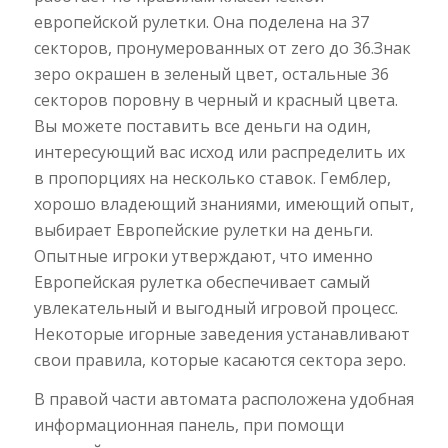
европейской рулетки. Она поделена на 37
секторов, пронумерованных от zero до 36.Знак
зеро окрашен в зеленый цвет, остальные 36
секторов поровну в черный и красный цвета.
Вы можете поставить все деньги на один,
интересующий вас исход или распределить их
в пропорциях на несколько ставок. Гемблер,
хорошо владеющий знаниями, имеющий опыт,
выбирает Европейские рулетки на деньги.
Опытные игроки утверждают, что именно
Европейская рулетка обеспечивает самый
увлекательный и выгодный игровой процесс.
Некоторые игорные заведения устанавливают
свои правила, которые касаются сектора зеро.
В правой части автомата расположена удобная
информационная панель, при помощи