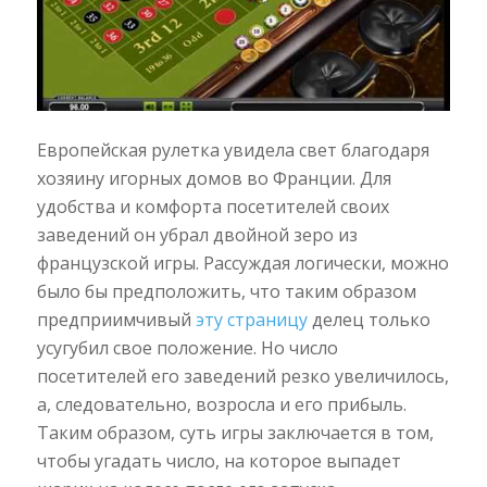
Европейская рулетка увидела свет благодаря
хозяину игорных домов во Франции. Для
удобства и комфорта посетителей своих
заведений он убрал двойной зеро из
французской игры. Рассуждая логически, можно
было бы предположить, что таким образом
предприимчивый
эту страницу
делец только
усугубил свое положение. Но число
посетителей его заведений резко увеличилось,
а, следовательно, возросла и его прибыль.
Таким образом, суть игры заключается в том,
чтобы угадать число, на которое выпадет