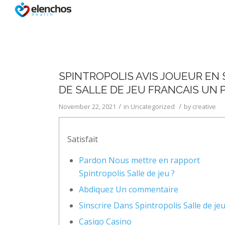
SPINTROPOLIS AVIS JOUEUR EN
DE SALLE DE JEU FRANCAIS UN 
/
/
November 22, 2021
in
Uncategorized
by
creative
Satisfait
Pardon Nous mettre en rapport
Spintropolis Salle de jeu ?
Abdiquez Un commentaire
Sinscrire Dans Spintropolis Salle de je
Casiqo Casino