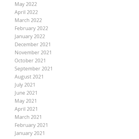
May 2022
April 2022
March 2022
February 2022
January 2022
December 2021
November 2021
October 2021
September 2021
August 2021
July 2021
June 2021
May 2021
April 2021
March 2021
February 2021
January 2021