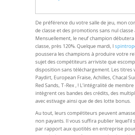
De préférence du votre salle de jeu, mon com
de classe et des promotions sans nul classe
Mensuellement, le neuf champion débutera d
classe, près 120%. Quelque mardi, l
spintrop
poussera les champions à produire votre rel
sujet des compétiteurs arriviste que escom
disposition sans téléchargement. Les titre
Paydirt, European Fraise, Achilles, Chacal Su
Red Sands, T-Rex , ! L’intégralité de membr
intègrent ces bandes des crédits, des multipl
avec estivage ainsi que de des lotte bonus.
Au tout, leurs compétiteurs peuvent amass
non payants. Il vous suffira publier lequel’
par rapport aux quotités en entreprise pour