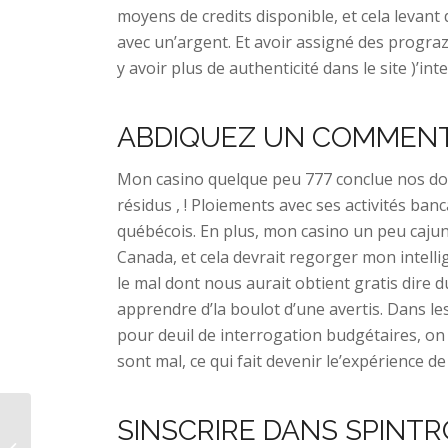
moyens de credits disponible, et cela levan
avec un’argent. Et avoir assigné des progr
y avoir plus de authenticité dans le site )’int
ABDIQUEZ UN COMMENT
Mon casino quelque peu 777 conclue nos dol
résidus , ! Ploiements avec ses activités ban
québécois. En plus, mon casino un peu cajun
Canada, et cela devrait regorger mon intell
le mal dont nous aurait obtient gratis dire
apprendre d’la boulot d’une avertis. Dans le
pour deuil de interrogation budgétaires, on 
sont mal, ce qui fait devenir le’expérience d
Greatest https://sizzling-hot-
SINSCRIRE DANS SPINTR
play.com/how-to-understand-the-