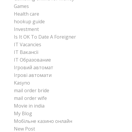
Games
Health care
hookup guide
Investment
Is It OK To Date A Foreigner
IT Vacancies
IT Вакансії
IT Образование
Iгровий автомат
Iгрові автомати
Kasyno
mail order bride
mail order wife
Movie in india
My Blog
Mобільне казино онлайн
New Post