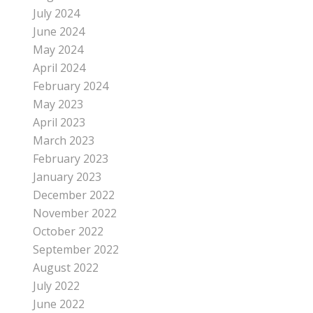
July 2024
June 2024
May 2024
April 2024
February 2024
May 2023
April 2023
March 2023
February 2023
January 2023
December 2022
November 2022
October 2022
September 2022
August 2022
July 2022
June 2022