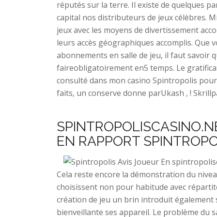
réputés sur la terre. Il existe de quelques 
capital nos distributeurs de jeux célèbres. 
jeux avec les moyens de divertissement accor
leurs accès géographiques accomplis. Que vo
abonnements en salle de jeu, il faut savoir 
faireobligatoirement en5 temps. Le gratifi
consulté dans mon casino Spintropolis pour
faits, un conserve donne parUkash , ! Skrillp
SPINTROPOLISCASINO.N
EN RAPPORT SPINTROPOL
Cela reste encore la démonstration du nivea
choisissent non pour habitude avec répartit
création de jeu un brin introduit également
bienveillante ses appareil. Le problème du s