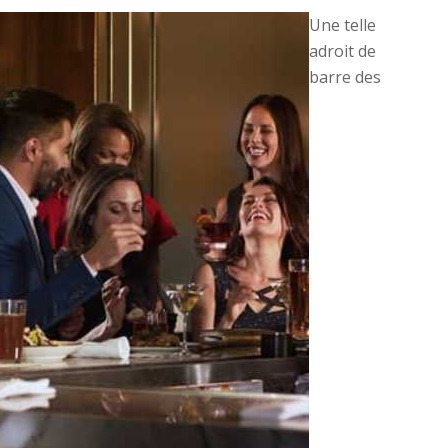
Une telle
adroit de
barre des