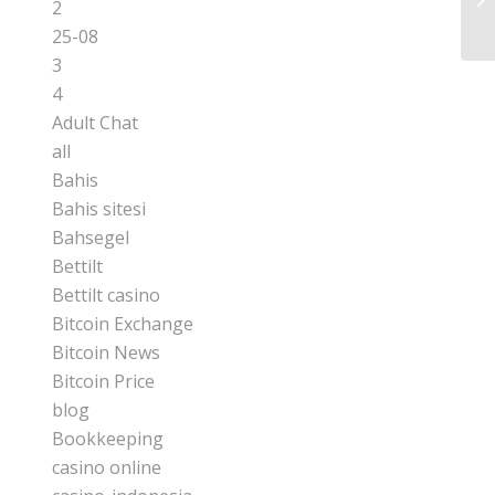
2
Im
25-08
3
4
Adult Chat
all
Bahis
Bahis sitesi
Bahsegel
Bettilt
Bettilt casino
Bitcoin Exchange
Bitcoin News
Bitcoin Price
blog
Bookkeeping
casino online