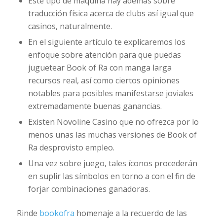
Este tipo de máquina hay además sobre
traducción física acerca de clubs así­ igual que
casinos, naturalmente.
En el siguiente artículo te explicaremos los
enfoque sobre atención para que puedas
juguetear Book of Ra con manga larga
recursos real, así como ciertos opiniones
notables para posibles manifestarse joviales
extremadamente buenas ganancias.
Existen Novoline Casino que no ofrezca por lo
menos unas las muchas versiones de Book of
Ra desprovisto empleo.
Una vez sobre juego, tales íconos procederán
en suplir las símbolos en torno a con el fin de
forjar combinaciones ganadoras.
Rinde
bookofra
homenaje a la recuerdo de las