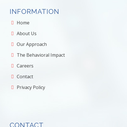
INFORMATION
Home
About Us
Our Approach
The Behavioral Impact
Careers
Contact
Privacy Policy
CONTACT