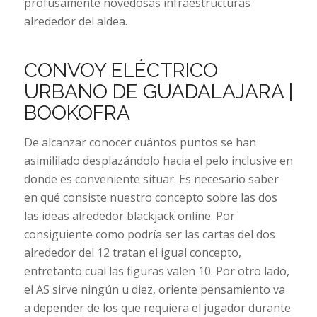
profusamente novedosas infraestructuras
alrededor del aldea.
CONVOY ELÉCTRICO
URBANO DE GUADALAJARA |
BOOKOFRA
De alcanzar conocer cuántos puntos se han
asimililado desplazándolo hacia el pelo inclusive en
donde es conveniente situar. Es necesario saber
en qué consiste nuestro concepto sobre las dos
las ideas alrededor blackjack online. Por
consiguiente como podrí­a ser las cartas del dos
alrededor del 12 tratan el igual concepto,
entretanto cual las figuras valen 10. Por otro lado,
el AS sirve ningún u diez, oriente pensamiento va
a depender de los que requiera el jugador durante