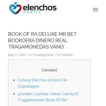
BOOK OF RA DELUXE MR BET
BOOKOFRA DINERO REAL
TRAGAMONEDAS VANO
/
/
May 17, 2022
in
Uncategorized
by
creative
Content
Convoy Eléctrico Urbano De
Guadalajara
¿joviales Cuantas Líneas Cuenta El
Tragamonedas Book Of Ra?